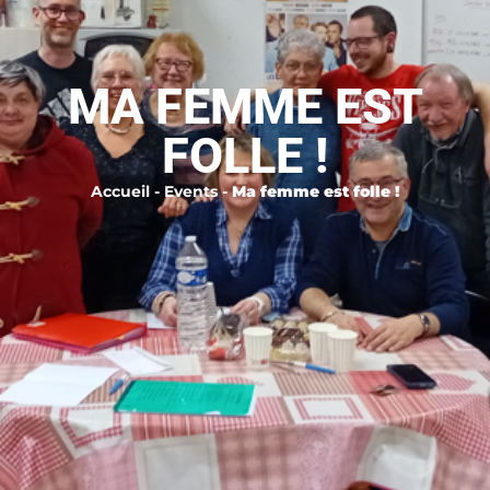
MA FEMME EST
FOLLE !
Accueil
-
Events
-
Ma femme est folle !