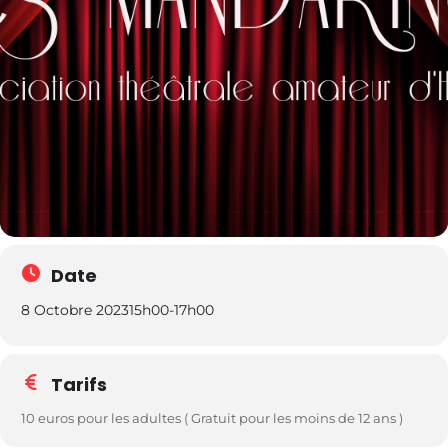
Date
8 Octobre 2023
15h00
-
17h00
Tarifs
10 euros pour les adultes ( Gratuit pour les moins de 12 ans )