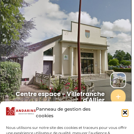
Centre espace - Villefranche
d'Allier
Panneau de gestion des
cookies
Localisation
Nous utilisons sur notre site des cookies et traceurs pour vous offrir
Centre espace - Villefranche d'Allier
une expérience utilisateur de qualité, mesurer l’audience &