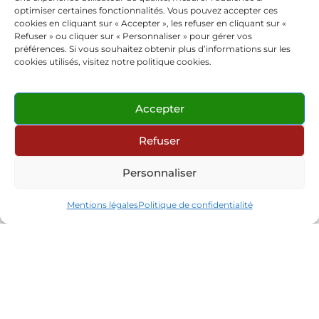
Rue des Fossés ( Villefranche-d'Allier 03430 )
optimiser certaines fonctionnalités. Vous pouvez accepter ces
cookies en cliquant sur « Accepter », les refuser en cliquant sur «
AUTRES ÉVÉNEMENTS
Refuser » ou cliquer sur « Personnaliser » pour gérer vos
préférences. Si vous souhaitez obtenir plus d’informations sur les
cookies utilisés, visitez notre politique cookies.
Obtenir un itinéraire
Adresse - Ma femme est folle ! [MIhI1wjBf]
Accepter
Adresse de destination - Ma femme est folle ! [04U7I9vHm
Refuser
Personnaliser
Partager cet événement :
Mentions légales
Politique de confidentialité
CALENDRIER
GOOGLECAL