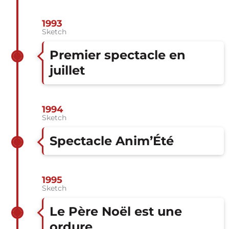
1993
Sketch
Premier spectacle en
juillet
1994
Sketch
Spectacle Anim’Été
1995
Sketch
Le Père Noël est une
ordure