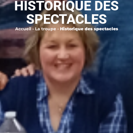
HISTORIQUE DES
SPECTACLES
Accueil
-
La troupe
-
Historique des spectacles