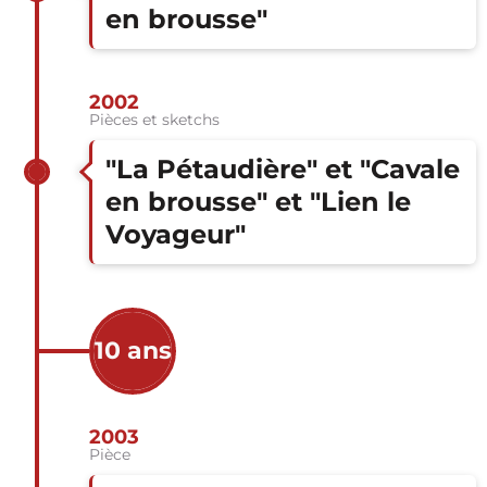
en brousse"
2002
Pièces et sketchs
"La Pétaudière" et "Cavale
en brousse" et "Lien le
Voyageur"
10 ans
2003
Pièce