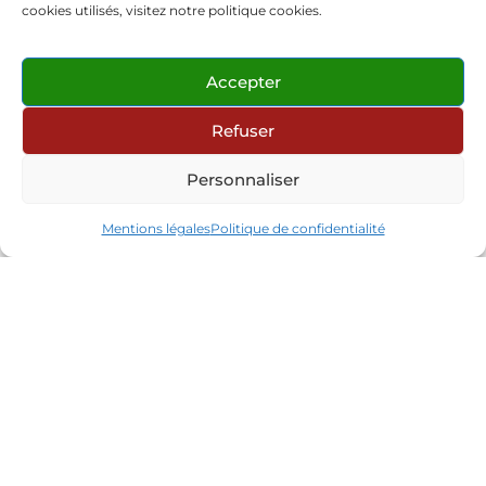
japonais. Il est associé à Philippe Sabatier,
cookies utilisés, visitez notre politique cookies.
son ami de longue date. Outre son
activité commerciale, Michel Germain,
Accepter
dragueur invétéré, gère tant bien que
mal cinq maîtresses, mais un jour, un
Refuser
mari arrive à son domicile et demande
sans plus d'explication à ce qu'il quitte
Personnaliser
immédiatement sa femme. Certes, mais
laquelle?
Mentions légales
Politique de confidentialité
2020 / 2021
Pause
Annulation des
spectacles suite au Covid-
19