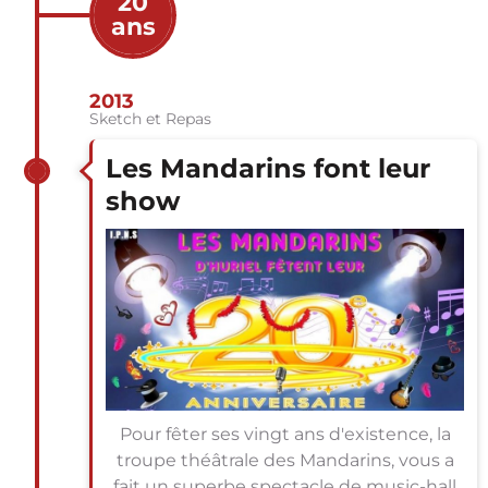
20
ans
2013
Sketch et Repas
Les Mandarins font leur
show
Pour fêter ses vingt ans d'existence, la
troupe théâtrale des Mandarins, vous a
fait un superbe spectacle de music-hall