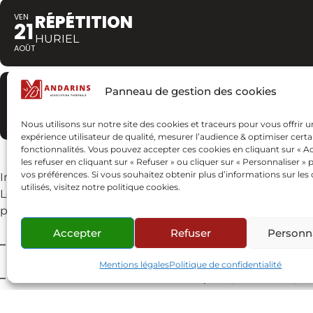
RÉPÉTITION
VEN
21
HURIEL
AOÛT
RÉPÉTITION
VEN
Panneau de gestion des cookies
28
HURIEL
AOÛT
Nous utilisons sur notre site des cookies et traceurs pour vous offrir 
expérience utilisateur de qualité, mesurer l’audience & optimiser certa
fonctionnalités. Vous pouvez accepter ces cookies en cliquant sur « Ac
les refuser en cliquant sur « Refuser » ou cliquer sur « Personnaliser » 
vos préférences. Si vous souhaitez obtenir plus d’informations sur les
Information concernant les répétitions
utilisés, visitez notre politique cookies.
Les répétitions des Mandarins sont habituellement organ
peuvent exceptionnellement ne pas avoir lieu, notammen
Accepter
Refuser
Personna
– Jours fériés
tombant un vendredi
Mentions légales
Politique de confidentialité
– Périodes de fêtes de fin d’année
(Noël, Nouvel An, etc
– Période estivale
(juillet et août), en raison des vaca