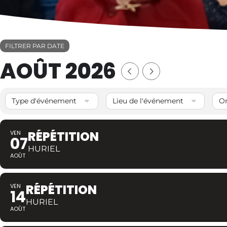
FILTRER PAR DATE
AOÛT 2026
Type d'événement
Lieu de l'événement
Or
RÉPÉTITION
VEN
07
HURIEL
AOÛT
RÉPÉTITION
VEN
14
HURIEL
AOÛT