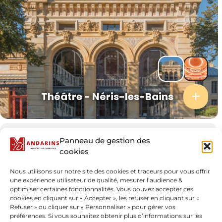
Théâtre à l'italienne contenant 258 places.
Constuit à la fin du XIXe siècle, le théâtre présente de très
belles façades richement sculptées et ornées de fresques.
À l'intérieur, le décor de ce théâtre bonbonnière est
remarquable : fauteuils en velours rouge, décors inspirés
de la technique des camées et scène à l'italienne en
châtaignier. Des visites pour individuels sont organisées
en saison. Une programmation variée est proposée :
concerts, théâtre, danse, conférences, cinéma... La salle
Théâtre - Néris-les-Bains
peut également accueillir des réunions ou séminaires.
Localisation
Panneau de gestion des
cookies
Théâtre - Néris-les-Bains
Rue Boisrot Desserviers ( Néris-les-Bains 03310 )
Nous utilisons sur notre site des cookies et traceurs pour vous offrir
04 70 03 11 03
theatreadmin@otnerislesbains.fr
une expérience utilisateur de qualité, mesurer l’audience &
optimiser certaines fonctionnalités. Vous pouvez accepter ces
AUTRES ÉVÉNEMENTS
cookies en cliquant sur « Accepter », les refuser en cliquant sur «
Refuser » ou cliquer sur « Personnaliser » pour gérer vos
préférences. Si vous souhaitez obtenir plus d’informations sur les