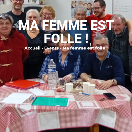
MA FEMME EST
FOLLE !
Accueil
-
Events
-
Ma femme est folle !