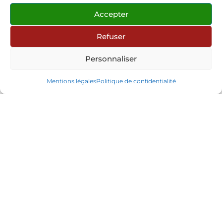
Accepter
Refuser
Personnaliser
Mentions légales
Politique de confidentialité
Contact
Partenaires
Réseaux sociaux
Connexion site internet
© 2026 Les Mandarins Huriel
•
Tous droits
réservés