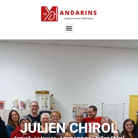
JULIEN CHIROL
Accueil
-
La troupe
-
Les membres
-
Julien Chirol