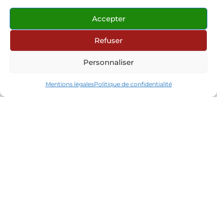
Accepter
Refuser
Personnaliser
Mentions légales
Politique de confidentialité
Contact
Partenaires
Réseaux sociaux
Connexion site internet
© 2026 Les Mandarins Huriel
•
Tous droits
réservés