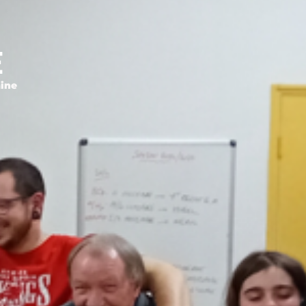
E
aine