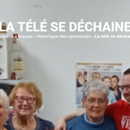
LA TÉLÉ SE DÉCHAIN
ueil
-
La troupe
-
Historique des spectacles
-
La télé se déch