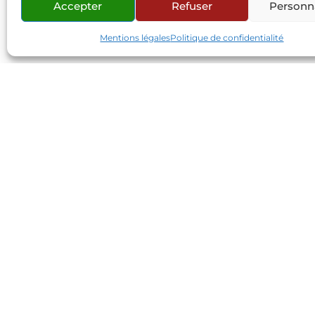
Accepter
Refuser
Personna
Nom
*
Mentions légales
Politique de confidentialité
E-mail
*
Site web
Contact
Partenaires
Réseaux sociaux
Connexion site internet