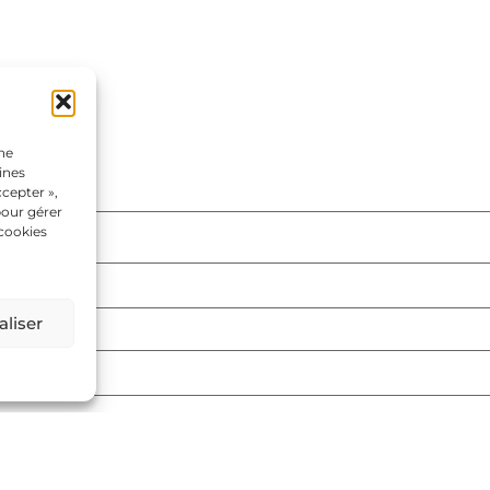
une
ines
cepter »,
pour gérer
 cookies
liser