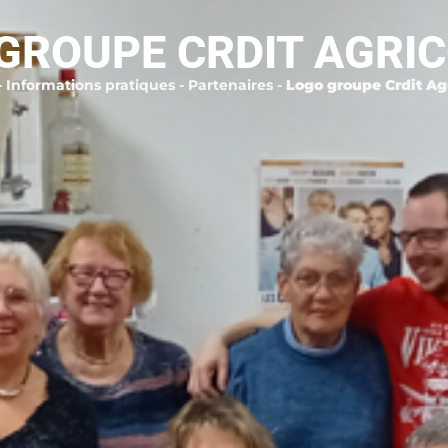
GROUPE CRDIT AGRIC
-
Informations pratiques
-
Partenaires
-
Logo groupe Crdit Agr