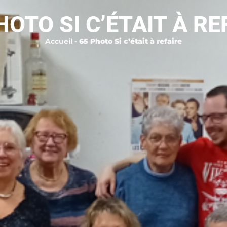
HOTO SI C’ÉTAIT À RE
Accueil
-
65 Photo Si c’était à refaire