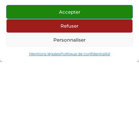
Accepter
Refuser
Personnaliser
Mentions légales
Politique de confidentialité
Contact
Partenaires
Réseaux sociaux
Connexion site internet
© 2026 Les Mandarins Huriel
•
Tous droits
réservés