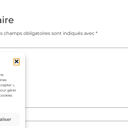
ire
s champs obligatoires sont indiqués avec
*
une
ines
cepter »,
pour gérer
 cookies
liser