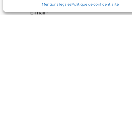
Mentions légales
Politique de confidentialité
E-mail
*
Site web
Contact
Partenaires
Réseaux sociaux
Connexion site internet
© 2026 Les Mandarins Huriel
•
Tous droit