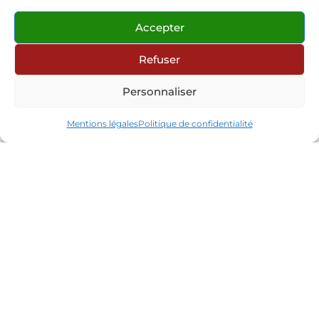
Accepter
Refuser
Personnaliser
Mentions légales
Politique de confidentialité
Contact
Partenaires
Réseaux sociaux
Connexion site internet
© 2026 Les Mandarins Huriel
•
Tous droits
réservés