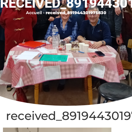
RECEIVED_89194430
Accueil
-
received_891944301975830
received_891944301
Lecteur