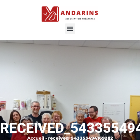
RECEIVED_54335549
Accueil
-
received_543355494169282