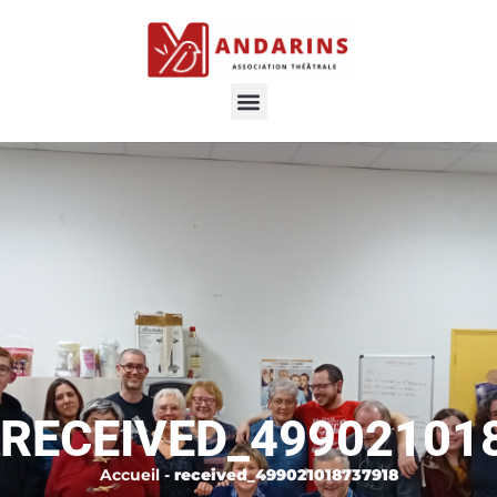
RECEIVED_49902101
Accueil
-
received_499021018737918