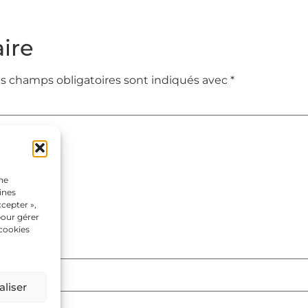
ire
s champs obligatoires sont indiqués avec
*
une
ines
cepter »,
pour gérer
 cookies
liser