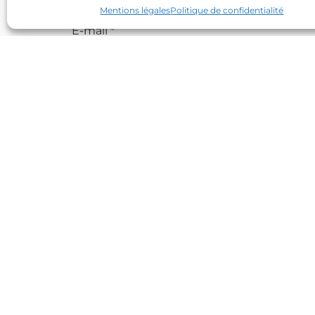
Mentions légales
Politique de confidentialité
E-mail
*
Site web
Contact
Partenaires
Réseaux sociaux
Connexion site internet
© 2026 Les Mandarins Huriel
•
Tous droit