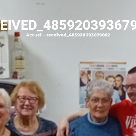
EIVED_48592039367
Accueil
-
received_485920393679882