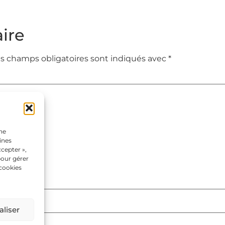
ire
s champs obligatoires sont indiqués avec
*
une
ines
cepter »,
pour gérer
 cookies
liser