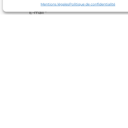
Mentions légales
Politique de confidentialité
E-mail
*
Site web
Contact
Partenaires
Réseaux sociaux
Connexion site internet
© 2026 Les Mandarins Huriel
•
Tous droit