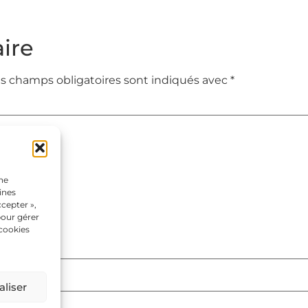
ire
s champs obligatoires sont indiqués avec
*
une
ines
cepter »,
pour gérer
 cookies
liser