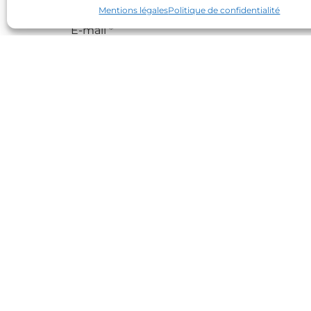
Mentions légales
Politique de confidentialité
E-mail
*
Site web
Contact
Partenaires
Réseaux sociaux
Connexion site internet
© 2026 Les Mandarins Huriel
•
Tous droit