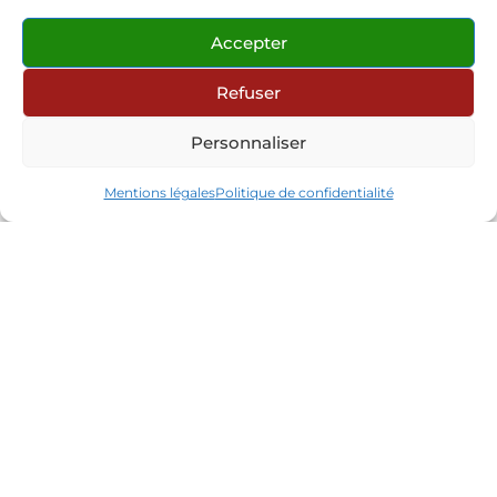
Accepter
Refuser
Personnaliser
Mentions légales
Politique de confidentialité
Contact
Partenaires
Réseaux sociaux
Connexion site internet
© 2026 Les Mandarins Huriel
•
Tous droits
réservés