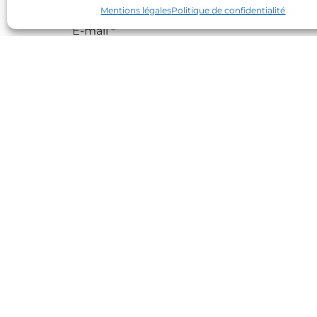
Mentions légales
Politique de confidentialité
E-mail
*
Site web
Contact
Partenaires
Réseaux sociaux
Connexion site internet
© 2026 Les Mandarins Huriel
•
Tous droit