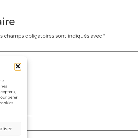
ire
s champs obligatoires sont indiqués avec
*
une
ines
cepter »,
pour gérer
 cookies
liser