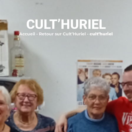
CULT’HURIEL
Accueil
-
Retour sur Cult’Huriel
-
cult’huriel