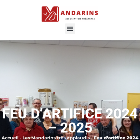
FEU D’ARTIFICE 2024
– 2025
Accueil
-
Les Mandarins très applaudis
-
Feu d’artifice 2024