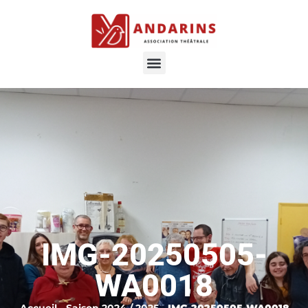
IMG-20250505-
WA0018
Accueil
-
Saison 2024 / 2025
-
IMG-20250505-WA0018