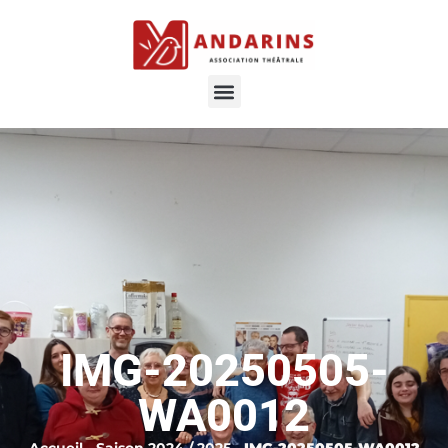
IMG-20250505-
WA0012
Accueil
-
Saison 2024 / 2025
-
IMG-20250505-WA0012