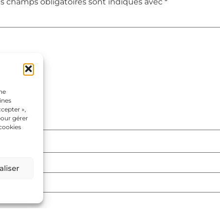
s champs obligatoires sont indiqués avec
*
une
ines
cepter »,
pour gérer
 cookies
liser