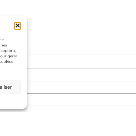
une
ines
cepter »,
pour gérer
 cookies
liser