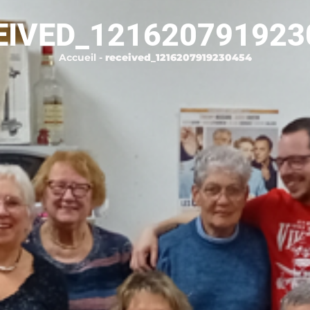
EIVED_121620791923
Accueil
-
received_1216207919230454