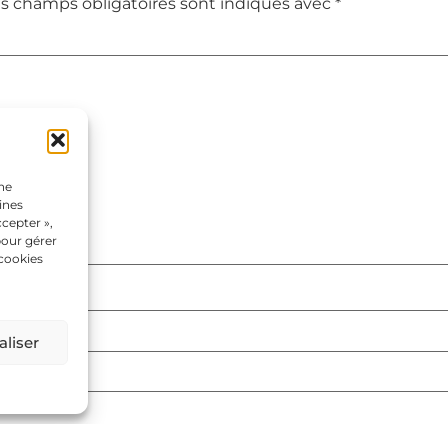
s champs obligatoires sont indiqués avec
*
une
ines
cepter »,
pour gérer
 cookies
liser