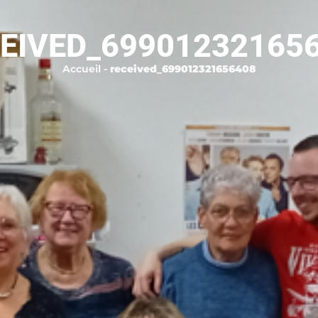
EIVED_69901232165
Accueil
-
received_699012321656408