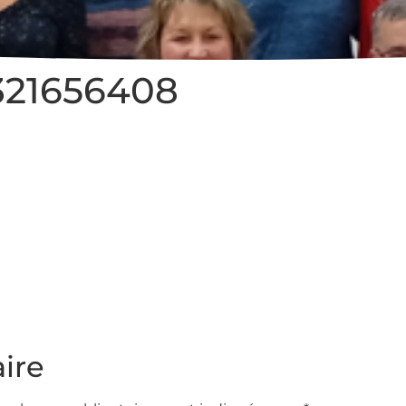
321656408
ire